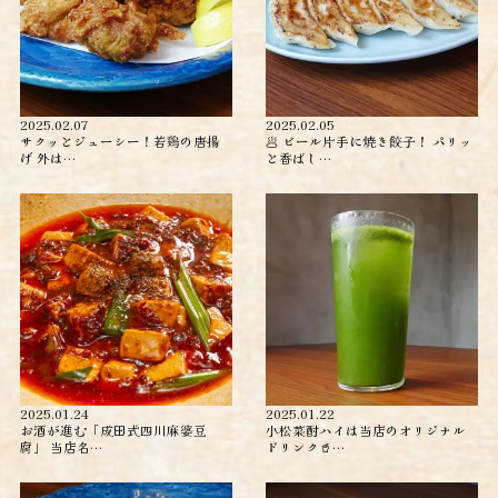
2025.02.07
2025.02.05
サクッとジューシー！若鶏の唐揚
🥟 ビール片手に焼き餃子！ パリッ
げ 外は…
と香ばし…
2025.01.24
2025.01.22
お酒が進む「成田式四川麻婆豆
小松菜酎ハイは当店のオリジナル
腐」 当店名…
ドリンク🥤…