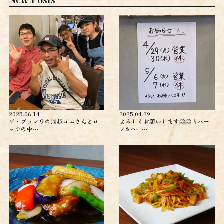
2025.06.14
2025.04.29
ザ・プラン９の浅越ゴエさんとロ
よろしくお願いします🤗🤗 #ハー
ッチの中…
フ&ハー…