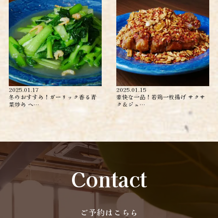
2025.01.17
2025.01.15
冬のおすすめ！ガーリック香る青
豪快な一品！若鶏一枚揚げ サクサ
菜炒め ヘ…
ク＆ジュ…
Contact
ご予約はこちら