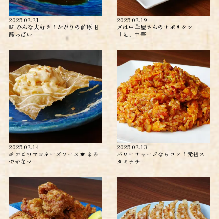
2025.02.21
2025.02.19
🥢 みんな大好き！かがりの酢豚 甘
〆は中華屋さんのナポリタン
酸っぱい…
「え、中華…
2025.02.14
2025.02.13
🦐エビのマヨネーズソース🍽️ まろ
パワーチャージならコレ！元祖ス
やかなマ…
タミナチ…