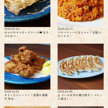
2025.02.14
2025.02.13
🦐エビのマヨネーズソース🍽️ まろ
パワーチャージならコレ！元祖ス
やかなマ…
タミナチ…
2025.02.07
2025.02.05
サクッとジューシー！若鶏の唐揚
🥟 ビール片手に焼き餃子！ パリッ
げ 外は…
と香ばし…