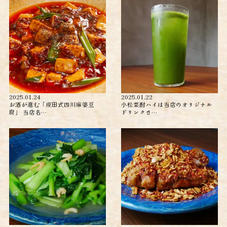
2025.01.24
2025.01.22
お酒が進む「成田式四川麻婆豆
小松菜酎ハイは当店のオリジナル
腐」 当店名…
ドリンク🥤…