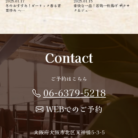
2025.01.17
2025.01.15
冬のおすすめ！ガーリック香る青
豪快な一品！若鶏一枚揚げ サクサ
菜炒め ヘ…
ク＆ジュ…
Contact
ご予約はこちら
06-6379-5218
WEBでのご予約
大阪府大阪市北区天神橋5-3-5