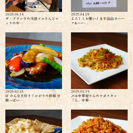
2025.06.14
2025.04.29
ザ・プラン９の浅越ゴエさんとロ
よろしくお願いします🤗🤗 #ハー
ッチの中…
フ&ハー…
2025.02.21
2025.02.19
🥢 みんな大好き！かがりの酢豚 甘
〆は中華屋さんのナポリタン
酸っぱい…
「え、中華…