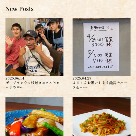
New Posts
2025.06.14
2025.04.29
ザ・プラン９の浅越ゴエさんとロ
よろしくお願いします🤗🤗 #ハー
ッチの中…
フ&ハー…