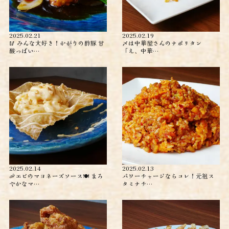
2025.02.21
2025.02.19
🥢 みんな大好き！かがりの酢豚 甘
〆は中華屋さんのナポリタン
酸っぱい…
「え、中華…
2025.02.14
2025.02.13
🦐エビのマヨネーズソース🍽️ まろ
パワーチャージならコレ！元祖ス
やかなマ…
タミナチ…