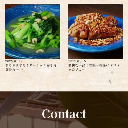
2025.01.17
2025.01.15
冬のおすすめ！ガーリック香る青
豪快な一品！若鶏一枚揚げ サクサ
菜炒め ヘ…
ク＆ジュ…
Contact