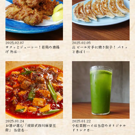
2025.02.07
2025.02.05
サクッとジューシー！若鶏の唐揚
🥟 ビール片手に焼き餃子！ パリッ
げ 外は…
と香ばし…
2025.01.24
2025.01.22
お酒が進む「成田式四川麻婆豆
小松菜酎ハイは当店のオリジナル
腐」 当店名…
ドリンク🥤…